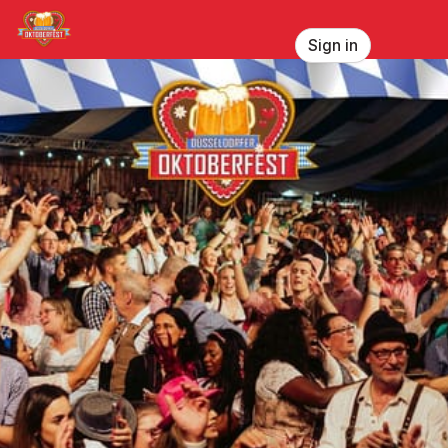
Skip header
Düsseldorfer Oktoberfest
Sign in