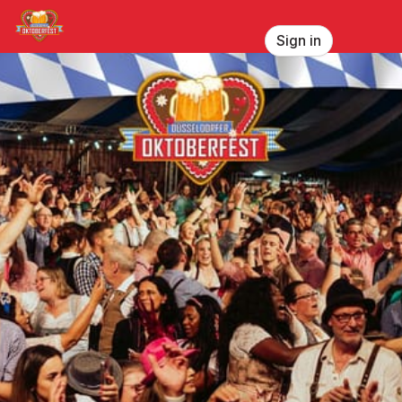
Skip header
Düsseldorfer Oktoberfest
Sign in