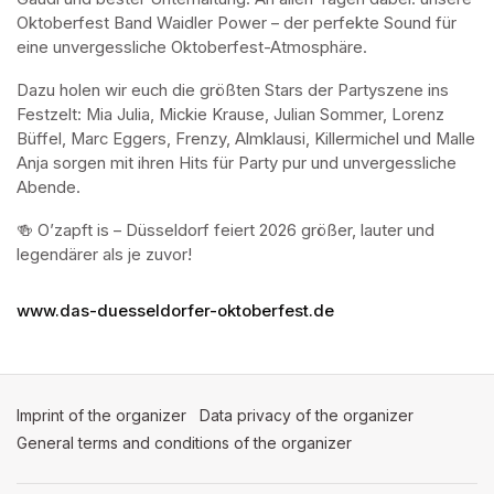
Oktoberfest Band Waidler Power – der perfekte Sound für 
eine unvergessliche Oktoberfest-Atmosphäre.
Dazu holen wir euch die größten Stars der Partyszene ins 
Festzelt: Mia Julia, Mickie Krause, Julian Sommer, Lorenz 
Büffel, Marc Eggers, Frenzy, Almklausi, Killermichel und Malle 
Anja sorgen mit ihren Hits für Party pur und unvergessliche 
Abende.
🍻 O’zapft is – Düsseldorf feiert 2026 größer, lauter und 
legendärer als je zuvor!
www.das-duesseldorfer-oktoberfest.de
Imprint of the organizer
(opens in a new tab)
Data privacy of the organizer
(opens in 
General terms and conditions of the organizer
(opens in a new ta